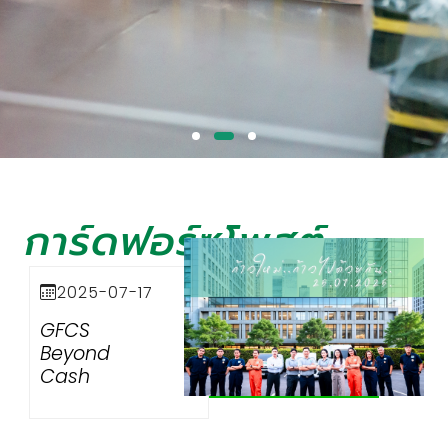
การ์ดฟอร์ซโพสต์
ก
ก้าวใหม่.. ก้าวไปด้วยกัน.. พบกับโฉมใหม่
2025-07-17
ของการ์ดฟอร์ซ แคช โซลูชั่นส์ ที่มา
GFCS
พร้อมนวัตกรรมที่คัดสรรมาเพื่อตอบ
Beyond
สนองธุรกิจของคุณโดยเฉพาะ
Cash
อ่านเพิ่มเติม